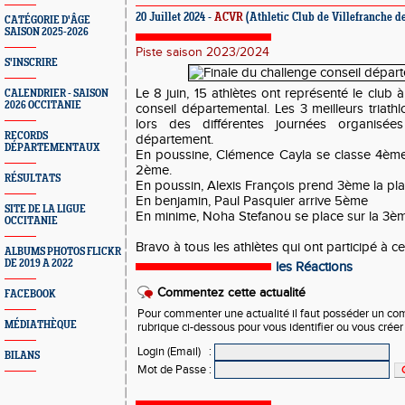
20 Juillet 2024 -
ACVR
(Athletic Club de Villefranche d
CATÉGORIE D'ÂGE
SAISON 2025-2026
Piste saison 2023/2024
S'INSCRIRE
Le 8 juin, 15 athlètes ont représenté le club 
CALENDRIER - SAISON
2026 OCCITANIE
conseil départemental. Les 3 meilleurs triath
lors des différentes journées organisé
RECORDS
département.
DÉPARTEMENTAUX
En poussine, Clémence Cayla se classe 4ème
2ème.
RÉSULTATS
En poussin, Alexis François prend 3ème la pl
En benjamin, Paul Pasquier arrive 5ème
SITE DE LA LIGUE
En minime, Noha Stefanou se place sur la 3è
OCCITANIE
Bravo à tous les athlètes qui ont participé à c
ALBUMS PHOTOS FLICKR
DE 2019 A 2022
les Réactions
Commentez cette actualité
FACEBOOK
Pour commenter une actualité il faut posséder un compt
MÉDIATHÈQUE
rubrique ci-dessous pour vous identifier ou vous crée
Login (Email)
:
BILANS
Mot de Passe
: