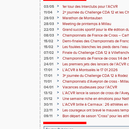
>
03/05
1er tour des Interclubs pour l'ACVR
>
11/04
2ᵉ journée du Challenge CDA 12 et les C
>
29/03
Marathon de Montauban
>
28/03
Meeting de printemps à Millau
>
22/03
Grand succès sportif pour la 41e édition 
malgré un problème côté randonnée
>
08/03
Championnats de France de Cross – Carh
>
15/02
Demi-finales des Championnats de Franc
>
15/02
Les foulées blanches les pieds dans l'eau 
performances individuelles
>
07/02
Finale du Challenge CDA 12 à Villefranc
>
25/01
Championnats de France de cross 1/4 de f
la-Grave 25 01 2026
>
24/01
Les premiers jets des lancers de l'ACVR
Rodez
>
17/01
L'ACVR à Montsalès le 17 01 2026
>
17/01
3ᵉ journée du Challenge CDA 12 à Rodez
>
11/01
Championnats d'Aveyron de cross - Milla
>
04/01
Vacances studieuses pour l’ACVR
>
13/12
L’ACVR lance la saison de cross de l'Ave
>
01/12
Une semaine riche en émotions pour Nath
de l’ACVR
>
30/11
L’ACVR brille à Carmaux : 26 athlètes en 
country international Hubert André
>
22/11
Les courageux ont bravé le mauvais temps
>
09/11
Bon départ de saison "Cross" pour les ath
départ pris à Nice