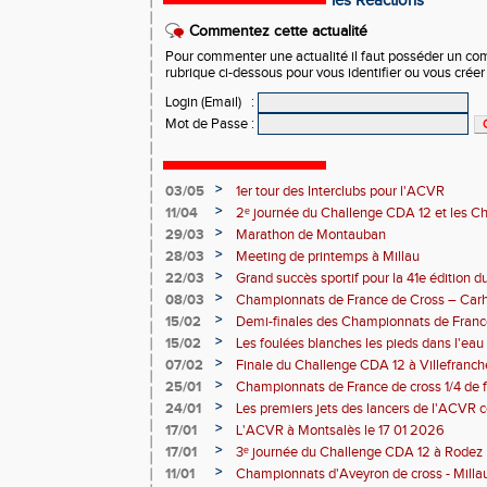
les Réactions
Commentez cette actualité
Pour commenter une actualité il faut posséder un compt
rubrique ci-dessous pour vous identifier ou vous crée
Login (Email)
:
Mot de Passe
:
>
03/05
1er tour des Interclubs pour l'ACVR
>
11/04
2ᵉ journée du Challenge CDA 12 et les C
>
29/03
Marathon de Montauban
>
28/03
Meeting de printemps à Millau
>
22/03
Grand succès sportif pour la 41e édition 
malgré un problème côté randonnée
>
08/03
Championnats de France de Cross – Carh
>
15/02
Demi-finales des Championnats de Franc
>
15/02
Les foulées blanches les pieds dans l'eau 
performances individuelles
>
07/02
Finale du Challenge CDA 12 à Villefranc
>
25/01
Championnats de France de cross 1/4 de f
la-Grave 25 01 2026
>
24/01
Les premiers jets des lancers de l'ACVR
Rodez
>
17/01
L'ACVR à Montsalès le 17 01 2026
>
17/01
3ᵉ journée du Challenge CDA 12 à Rodez
>
11/01
Championnats d'Aveyron de cross - Milla