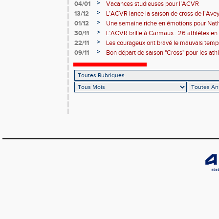
>
04/01
Vacances studieuses pour l’ACVR
>
13/12
L’ACVR lance la saison de cross de l'Ave
>
01/12
Une semaine riche en émotions pour Nath
de l’ACVR
>
30/11
L’ACVR brille à Carmaux : 26 athlètes en 
country international Hubert André
>
22/11
Les courageux ont bravé le mauvais temps
>
09/11
Bon départ de saison "Cross" pour les ath
départ pris à Nice