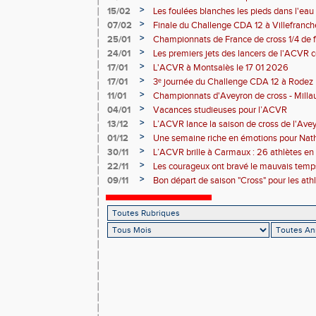
>
15/02
Les foulées blanches les pieds dans l'eau 
performances individuelles
>
07/02
Finale du Challenge CDA 12 à Villefranc
>
25/01
Championnats de France de cross 1/4 de f
la-Grave 25 01 2026
>
24/01
Les premiers jets des lancers de l'ACVR
Rodez
>
17/01
L'ACVR à Montsalès le 17 01 2026
>
17/01
3ᵉ journée du Challenge CDA 12 à Rodez
>
11/01
Championnats d'Aveyron de cross - Milla
>
04/01
Vacances studieuses pour l’ACVR
>
13/12
L’ACVR lance la saison de cross de l'Ave
>
01/12
Une semaine riche en émotions pour Nath
de l’ACVR
>
30/11
L’ACVR brille à Carmaux : 26 athlètes en 
country international Hubert André
>
22/11
Les courageux ont bravé le mauvais temps
>
09/11
Bon départ de saison "Cross" pour les ath
départ pris à Nice