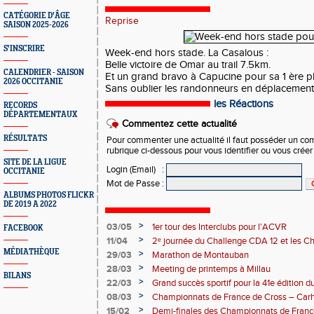
CATÉGORIE D'ÂGE
Reprise
SAISON 2025-2026
S'INSCRIRE
Week-end hors stade. La Casalous :
Belle victoire de Omar au trail 7.5km.
CALENDRIER - SAISON
Et un grand bravo à Capucine pour sa 1 ère pl
2026 OCCITANIE
Sans oublier les randonneurs en déplacemen
les Réactions
RECORDS
DÉPARTEMENTAUX
Commentez cette actualité
RÉSULTATS
Pour commenter une actualité il faut posséder un compt
rubrique ci-dessous pour vous identifier ou vous crée
SITE DE LA LIGUE
Login (Email)
:
OCCITANIE
Mot de Passe
:
ALBUMS PHOTOS FLICKR
DE 2019 A 2022
>
03/05
1er tour des Interclubs pour l'ACVR
FACEBOOK
>
11/04
2ᵉ journée du Challenge CDA 12 et les C
MÉDIATHÈQUE
>
29/03
Marathon de Montauban
>
28/03
Meeting de printemps à Millau
BILANS
>
22/03
Grand succès sportif pour la 41e édition 
malgré un problème côté randonnée
>
08/03
Championnats de France de Cross – Carh
>
15/02
Demi-finales des Championnats de Franc