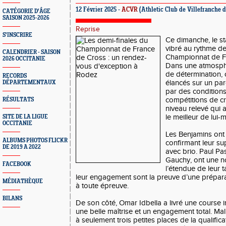
12 Février 2025 -
ACVR
(Athletic Club de Villefranche 
CATÉGORIE D'ÂGE
SAISON 2025-2026
Reprise
S'INSCRIRE
Ce dimanche, le s
vibré au rythme de
CALENDRIER - SAISON
Championnat de F
2026 OCCITANIE
Dans une atmosphè
de détermination, 
RECORDS
élancés sur un pa
DÉPARTEMENTAUX
par des condition
compétitions de cr
RÉSULTATS
niveau relevé qui
le meilleur de lui
SITE DE LA LIGUE
OCCITANIE
Les Benjamins ont
ALBUMS PHOTOS FLICKR
confirmant leur s
DE 2019 A 2022
avec brio. Paul Pa
Gauchy, ont une no
FACEBOOK
l’étendue de leur ta
leur engagement sont la preuve d’une prépara
MÉDIATHÈQUE
à toute épreuve.
BILANS
De son côté, Omar Idbella a livré une course 
une belle maîtrise et un engagement total. Ma
à seulement trois petites places de la qualifica