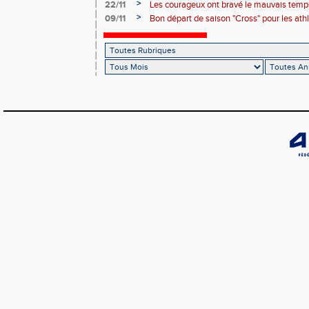
country international Hubert André
>
22/11
Les courageux ont bravé le mauvais temps
>
09/11
Bon départ de saison "Cross" pour les ath
départ pris à Nice