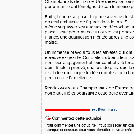
Championnats de France. Une déception sans 
performance qui témoigne de son immense pot
Enfin, la belle surprise du jour est venue de 
objectif ambitieux de figurer dans le top 15, i
même surpasser ses attentes en décrochant 
place. Cette performance lui ouvre les porte
France, une qualification méritée après une 
maître.
Un immense bravo à tous les athlètes qui ont p
épreuve exigeante. Qu’ils aient obtenu leur ti
non, leur engagement et leur combativité force
demi-finale a prouvé, une fois de plus, que le
discipline où chaque foulée compte et où cha
peu plus de l’excellence.
Rendez-vous aux Championnats de France pou
notre qualifié et poursuivre cette belle aventur
les Réactions
Commentez cette actualité
Pour commenter une actualité il faut posséder un compt
rubrique ci-dessous pour vous identifier ou vous crée