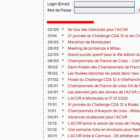
Login (Email)
:
Mot de Passe
:
>
03/05
1er tour des Interclubs pour l'ACVR
>
11/04
2ᵉ journée du Challenge CDA 12 et les C
>
29/03
Marathon de Montauban
>
28/03
Meeting de printemps à Millau
>
22/03
Grand succès sportif pour la 41e édition 
malgré un problème côté randonnée
>
08/03
Championnats de France de Cross – Carh
>
15/02
Demi-finales des Championnats de Franc
>
15/02
Les foulées blanches les pieds dans l'eau 
performances individuelles
>
07/02
Finale du Challenge CDA 12 à Villefranc
>
25/01
Championnats de France de cross 1/4 de f
la-Grave 25 01 2026
>
24/01
Les premiers jets des lancers de l'ACVR
Rodez
>
17/01
L'ACVR à Montsalès le 17 01 2026
>
17/01
3ᵉ journée du Challenge CDA 12 à Rodez
>
11/01
Championnats d'Aveyron de cross - Milla
>
04/01
Vacances studieuses pour l’ACVR
>
13/12
L’ACVR lance la saison de cross de l'Ave
>
01/12
Une semaine riche en émotions pour Nath
de l’ACVR
>
30/11
L’ACVR brille à Carmaux : 26 athlètes en 