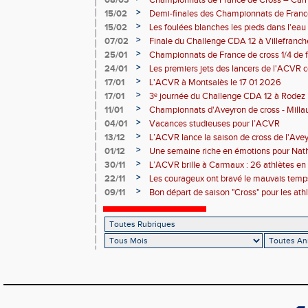
08/03
Championnats de France de Cross – Carh
>
15/02
Demi-finales des Championnats de Franc
>
15/02
Les foulées blanches les pieds dans l'eau 
performances individuelles
>
07/02
Finale du Challenge CDA 12 à Villefranc
>
25/01
Championnats de France de cross 1/4 de f
la-Grave 25 01 2026
>
24/01
Les premiers jets des lancers de l'ACVR
Rodez
>
17/01
L'ACVR à Montsalès le 17 01 2026
>
17/01
3ᵉ journée du Challenge CDA 12 à Rodez
>
11/01
Championnats d'Aveyron de cross - Milla
>
04/01
Vacances studieuses pour l’ACVR
>
13/12
L’ACVR lance la saison de cross de l'Ave
>
01/12
Une semaine riche en émotions pour Nath
de l’ACVR
>
30/11
L’ACVR brille à Carmaux : 26 athlètes en 
country international Hubert André
>
22/11
Les courageux ont bravé le mauvais temps
>
09/11
Bon départ de saison "Cross" pour les ath
départ pris à Nice