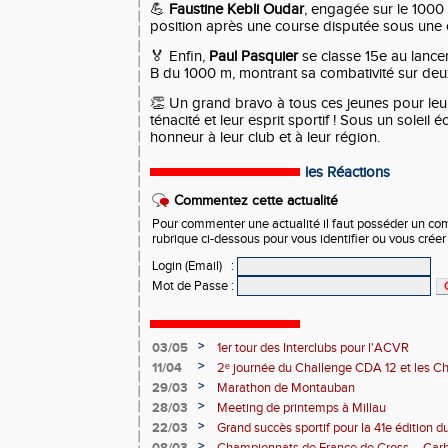
💪
Faustine Kebli Oudar
, engagée sur le 1000 
position après une course disputée sous une 
🏅 Enfin,
Paul Pasquier
se classe 15e au lancer
B du 1000 m, montrant sa combativité sur deux
👏 Un grand bravo à tous ces jeunes pour leu
ténacité et leur esprit sportif ! Sous un soleil éc
honneur à leur club et à leur région.
les Réactions
Commentez cette actualité
Pour commenter une actualité il faut posséder un compt
rubrique ci-dessous pour vous identifier ou vous crée
Login (Email)
:
Mot de Passe
:
>
03/05
1er tour des Interclubs pour l'ACVR
>
11/04
2ᵉ journée du Challenge CDA 12 et les C
>
29/03
Marathon de Montauban
>
28/03
Meeting de printemps à Millau
>
22/03
Grand succès sportif pour la 41e édition 
malgré un problème côté randonnée
>