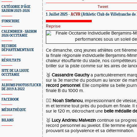
Tweet
CATÉGORIE D'ÂGE
SAISON 2025-2026
1 Juillet 2025 -
ACVR
(Athletic Club de Villefranche de
S'INSCRIRE
Reprise
CALENDRIER - SAISON
2026 OCCITANIE
RECORDS
Ce dimanche, cinq jeunes athlètes ont fièreme
DÉPARTEMENTAUX
la finale régionale individuelle Benjamins-Mini
chaleur étouffante du stade, nos compétiteurs
RÉSULTATS
briller sur la piste comme sur les aires de lance
SITE DE LA LIGUE
🥉
Cassandre Gauchy
a particulièrement marq
OCCITANIE
sur la 3e marche du podium au lancer de mar
record personnel
. Elle complète sa belle jou
ALBUMS PHOTOS FLICKR
DE 2019 A 2022
finale B du 1000 m.
FACEBOOK
🏃‍♂️
Noah Stefanou
, impressionnant de vitesse
m et termine tout près du podium en finale. Il 
MÉDIATHÈQUE
sur le 120 m, décrochant une
belle médaille d
🥇
Lucy Andrieu Malvezin
continue sa progres
BILANS
record personnel au javelot. Elle termine éga
prouvant sa polyvalence et sa détermination.