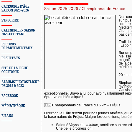
CATÉGORIE D'ÂGE
Saison 2025-2026
/
Championnat de France
SAISON 2025-2026
Nos cour
S'INSCRIRE
sur tous
octobre 
Méditerr
CALENDRIER - SAISON
Champion
2026 OCCITANIE
pas dém
Trail de
RECORDS
l’Espoir
DÉPARTEMENTAUX
Sur un 
Mélissa
RÉSULTATS
magnifi
de la dé
mérité p
SITE DE LA LIGUE
OCCITANIE
20 km -
ALBUMS PHOTOS FLICKR
Stéphan
DE 2019 A 2022
mythique
Cassis,
exceptionnelle. Bravo à lui pour avoir vaillamment repr
FACEBOOK
épreuve emblématique !
🇫🇷
Championnats de France du 5 km – Fréjus
MÉDIATHÈQUE
Direction la Côte d’Azur pour nos jeunes athlètes, qui 
BILANS
la base nature de Fréjus. Malgré les conditions, les rés
Salomé Vayssette
,
minime
, améliore son
record
Une belle progression !