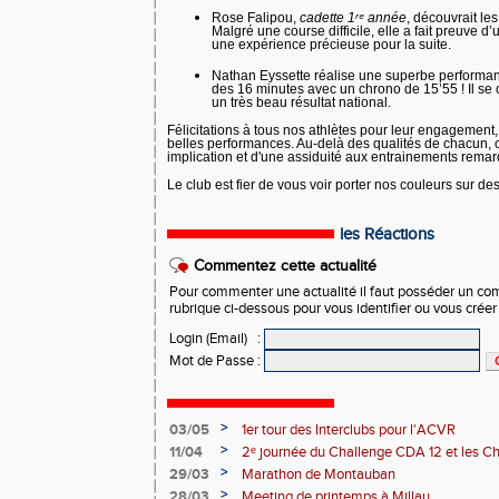
Rose Falipou
,
cadette 1ʳᵉ année
, découvrait l
Malgré une course difficile, elle a fait preuve d
une expérience précieuse pour la suite.
Nathan Eyssette
réalise une superbe performa
des 16 minutes
avec un chrono de
15’55
! Il se
un très beau résultat national.
Félicitations à
tous nos athlètes
pour leur engagement, 
belles performances. Au-delà des qualités de chacun, ces
implication et d'une assiduité aux entrainements rema
Le club est fier de vous voir porter nos couleurs sur de
les Réactions
Commentez cette actualité
Pour commenter une actualité il faut posséder un compt
rubrique ci-dessous pour vous identifier ou vous crée
Login (Email)
:
Mot de Passe
:
>
03/05
1er tour des Interclubs pour l'ACVR
>
11/04
2ᵉ journée du Challenge CDA 12 et les C
>
29/03
Marathon de Montauban
>
28/03
Meeting de printemps à Millau