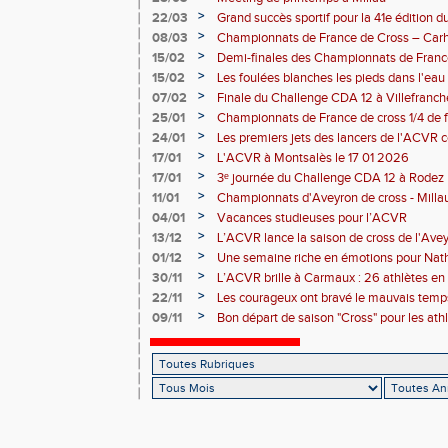
>
22/03
Grand succès sportif pour la 41e édition 
malgré un problème côté randonnée
>
08/03
Championnats de France de Cross – Carh
>
15/02
Demi-finales des Championnats de Franc
>
15/02
Les foulées blanches les pieds dans l'eau 
performances individuelles
>
07/02
Finale du Challenge CDA 12 à Villefranc
>
25/01
Championnats de France de cross 1/4 de f
la-Grave 25 01 2026
>
24/01
Les premiers jets des lancers de l'ACVR
Rodez
>
17/01
L'ACVR à Montsalès le 17 01 2026
>
17/01
3ᵉ journée du Challenge CDA 12 à Rodez
>
11/01
Championnats d'Aveyron de cross - Milla
>
04/01
Vacances studieuses pour l’ACVR
>
13/12
L’ACVR lance la saison de cross de l'Ave
>
01/12
Une semaine riche en émotions pour Nath
de l’ACVR
>
30/11
L’ACVR brille à Carmaux : 26 athlètes en 
country international Hubert André
>
22/11
Les courageux ont bravé le mauvais temps
>
09/11
Bon départ de saison "Cross" pour les ath
départ pris à Nice