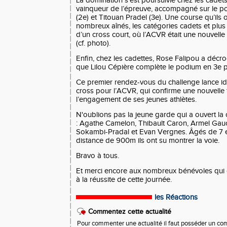
La domination s’est poursuivie chez les cadets
vainqueur de l’épreuve, accompagné sur le p
(2e) et Titouan Pradel (3e). Une course qu’ils
nombreux aînés, les catégories cadets et plus
d’un cross court, où l’ACVR était une nouvelle 
(cf. photo).
Enfin, chez les
cadettes
, Rose Falipou a décr
que Lilou Cépière complète le podium en
3e p
Ce premier rendez-vous du challenge lance id
cross pour l’ACVR, qui confirme une nouvelle fo
l’engagement de ses jeunes athlètes.
N'oublions pas la jeune garde qui a ouvert la
: Agathe Camelon, Thibault Caron, Armel Gauch
Sokambi-Pradal et Evan Vergnes. Âgés de 7 e
distance de 900m ils ont su montrer la voie.
Bravo à tous.
Et merci encore aux nombreux bénévoles qui 
à la réussite de cette journée.
les Réactions
Commentez cette actualité
Pour commenter une actualité il faut posséder un compt