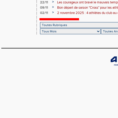
country international Hubert André
>
22/11
Les courageux ont bravé le mauvais temps
>
09/11
Bon départ de saison "Cross" pour les ath
départ pris à Nice
>
02/11
2 novembre 2025 : 4 athlètes du club au 