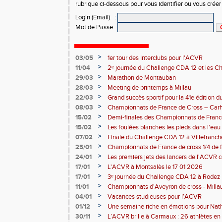
rubrique ci-dessous pour vous identifier ou vous crée
Login (Email)
:
Mot de Passe
:
>
03/05
1er tour des Interclubs pour l'ACVR
>
11/04
2ᵉ journée du Challenge CDA 12 et les C
>
29/03
Marathon de Montauban
>
28/03
Meeting de printemps à Millau
>
22/03
Grand succès sportif pour la 41e édition 
malgré un problème côté randonnée
>
08/03
Championnats de France de Cross – Carh
>
15/02
Demi-finales des Championnats de Franc
>
15/02
Les foulées blanches les pieds dans l'eau 
performances individuelles
>
07/02
Finale du Challenge CDA 12 à Villefranc
>
25/01
Championnats de France de cross 1/4 de f
la-Grave 25 01 2026
>
24/01
Les premiers jets des lancers de l'ACVR
Rodez
>
17/01
L'ACVR à Montsalès le 17 01 2026
>
17/01
3ᵉ journée du Challenge CDA 12 à Rodez
>
11/01
Championnats d'Aveyron de cross - Milla
>
04/01
Vacances studieuses pour l’ACVR
>
01/12
Une semaine riche en émotions pour Nath
de l’ACVR
>
30/11
L’ACVR brille à Carmaux : 26 athlètes en 