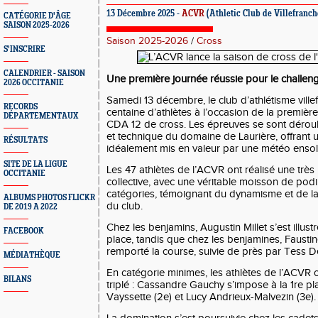
13 Décembre 2025 -
ACVR
(Athletic Club de Villefranc
CATÉGORIE D'ÂGE
SAISON 2025-2026
Saison 2025-2026
/
Cross
S'INSCRIRE
CALENDRIER - SAISON
Une première journée réussie pour le challe
2026 OCCITANIE
Samedi 13 décembre, le club d’athlétisme villef
RECORDS
centaine d’athlètes à l’occasion de la premièr
DÉPARTEMENTAUX
CDA 12 de cross. Les épreuves se sont déroul
et technique du domaine de Laurière, offrant 
RÉSULTATS
idéalement mis en valeur par une météo ensole
SITE DE LA LIGUE
Les 47 athlètes de l’ACVR ont réalisé une trè
OCCITANIE
collective, avec une véritable moisson de pod
catégories, témoignant du dynamisme et de la 
ALBUMS PHOTOS FLICKR
du club.
DE 2019 A 2022
Chez les
benjamins
, Augustin Millet s’est illu
FACEBOOK
place
, tandis que chez les
benjamines
, Fausti
remporté la course, suivie de près par Tess D
MÉDIATHÈQUE
En catégorie
minimes
, les athlètes de l’ACVR
BILANS
triplé : Cassandre Gauchy s’impose à la
1re pl
Vayssette (
2e
) et Lucy Andrieux-Malvezin (
3e
).