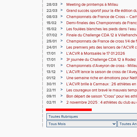
>
28/03
Meeting de printemps à Millau
>
22/03
Grand succès sportif pour la 41e édition 
malgré un problème côté randonnée
>
08/03
Championnats de France de Cross – Carh
>
15/02
Demi-finales des Championnats de Franc
>
15/02
Les foulées blanches les pieds dans l'eau 
performances individuelles
>
07/02
Finale du Challenge CDA 12 à Villefranc
>
25/01
Championnats de France de cross 1/4 de f
la-Grave 25 01 2026
>
24/01
Les premiers jets des lancers de l'ACVR
Rodez
>
17/01
L'ACVR à Montsalès le 17 01 2026
>
17/01
3ᵉ journée du Challenge CDA 12 à Rodez
>
11/01
Championnats d'Aveyron de cross - Milla
>
13/12
L’ACVR lance la saison de cross de l'Ave
>
01/12
Une semaine riche en émotions pour Nath
de l’ACVR
>
30/11
L’ACVR brille à Carmaux : 26 athlètes en 
country international Hubert André
>
22/11
Les courageux ont bravé le mauvais temps
>
09/11
Bon départ de saison "Cross" pour les ath
départ pris à Nice
>
02/11
2 novembre 2025 : 4 athlètes du club au 