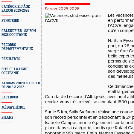
CATÉGORIE D'ÂGE
Saison 2025-2026
SAISON 2025-2026
Les vacances 
en performan
S'INSCRIRE
l’ACVR, enga
qu’en compéti
CALENDRIER - SAISON
2026 OCCITANIE
Nathan Eysset
RECORDS
part, du 28 
DÉPARTEMENTAUX
stage élite O
belle expérien
RÉSULTATS
permis de s’e
conditions ex
SITE DE LA LIGUE
son développ
OCCITANIE
des meilleurs
ALBUMS PHOTOS FLICKR
Ce dimanche 
DE 2019 A 2022
était largeme
Corrida de Lescure-d’Albigeois, avec neuf ath
FACEBOOK
rendez-vous très relevé, rassemblant 1800 part
MÉDIATHÈQUE
Sur le 5 km, Sally Stefanou réalise une cours
son record personnel et en décrochant la 2ᵉ 
BILANS
Isabelle Campos monte également sur le podi
place dans sa catégorie, tandis que Rafael C
honorable 95ᵉ place. Enfin, Nathan Eyssette c