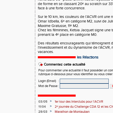
de forme en se classant 20ᵉ au scratch sur 3
face à une forte concurrence.
Sur le 10 km, les couleurs de l’ACVR ont une n
Omar Idbella, 6ᵉ en catégorie M2, suivi de Jul
Maxime Gratusse, 11ᵉ M2.
Chez les féminines, Ketsia Jacquet signe une 
prenant la 4ᵉ place en catégorie M0.
Des résultats encourageants qui témoignent d
l’investissement et du dynamisme de l’ACVR,
vacances.
les Réactions
Commentez cette actualité
Pour commenter une actualité il faut posséder un compt
rubrique ci-dessous pour vous identifier ou vous crée
Login (Email)
:
Mot de Passe
:
>
03/05
1er tour des Interclubs pour l'ACVR
>
11/04
2ᵉ journée du Challenge CDA 12 et les C
>
29/03
Marathon de Montauban