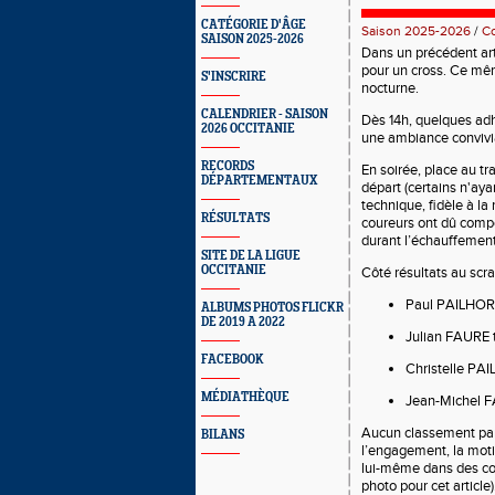
CATÉGORIE D'ÂGE
Saison 2025-2026
/
Co
SAISON 2025-2026
Dans un précédent art
pour un cross. Ce mê
S'INSCRIRE
nocturne.
CALENDRIER - SAISON
Dès
14h
, quelques adh
2026 OCCITANIE
une ambiance convivi
RECORDS
En soirée, place au
tr
DÉPARTEMENTAUX
départ (certains n'aya
technique, fidèle à la
RÉSULTATS
coureurs ont dû com
durant l’échauffemen
SITE DE LA LIGUE
OCCITANIE
Côté résultats au scra
Paul PAILHOR
ALBUMS PHOTOS FLICKR
DE 2019 A 2022
Julian FAURE
FACEBOOK
Christelle PA
MÉDIATHÈQUE
Jean-Michel 
Aucun classement par 
BILANS
l’engagement, la motiv
lui-même dans des con
photo pour cet article)