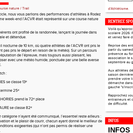
urse nature / Trail
d'Athlétisme.
icle, nous vous parlions des performances d'athlètes à Rodez
me week-end l’ACVR était représenté sur une course nature
RENTREE SPO
Voilà qu'approc
érents ont profité de la
randonnée
, lançant la journée dans
scolaire 2026. 
ale et détendue.
et venez faire d
ail nocturne de 10 km
, où
quatre athlètes de l’ACVR
ont pris le
Reprise des en
partir du samed
nt pas pris le départ en raison de la météo). Sur un
parcours
présence au fo
 réputation de l’épreuve, mais toujours aussi plaisant
, les
association le 
poser avec une
météo humide
, ponctuée par
une belle averse
septembre au 
t
.
Aux athlètes dé
tch :
saison dernière
prendre votre l
IES
se classe
13ᵉ
démarche dans
gauche "s'inscri
termine
25ᵉ
Rapprochez vo
ILHORIES
prend la
72ᵉ place
entraineurs et 
de difficulté.
FAURE
se classe
82ᵉ
catégorie n’ayant été communiqué, l’essentiel reste ailleurs :
ation et le plaisir de courir
, chacun ayant donné le meilleur de
INFOS
ditions exigeantes (qui n'ont pas permis de réaliser une
INFOS
.