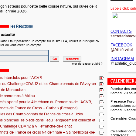
rganisateurs
pour cette
belle course nature
, qui ouvre de la
Labels club s
es l’année
2026.
les Réactions
CONTACTS
actualité
secretariatac
ité il faut posséder un compte sur le site FFA, utilisez la rubrique ci-
FACEBOOK
fier ou vous créer un compte.
@Athlé villef
|
INSTAGRAM
@athletic_club
mot de passe oublié ?
des Interclubs pour l'ACVR
CALENDRIER
e du Challenge CDA 12 et les Championnats de l’Aveyron
Reprise des en
 de Montauban
Samedi 29 aout
e printemps à Millau
Présence Foru
cès sportif pour la 41e édition du Printemps de l’ACVR,
associations a
n problème côté randonnée
ats de France de Cross – Carhaix (Bretagne)
Samedi 5 sept
les des Championnats de France de cross à Uzès
Calendrier Cros
es blanches les pieds dans l'eau : engagement collectif et
ces individuelles
 Challenge CDA 12 à Villefranche-de-Panat
Calendrier com
ats de France de cross 1/4 de finale – Saint-Nicolas-de-
2026-2027