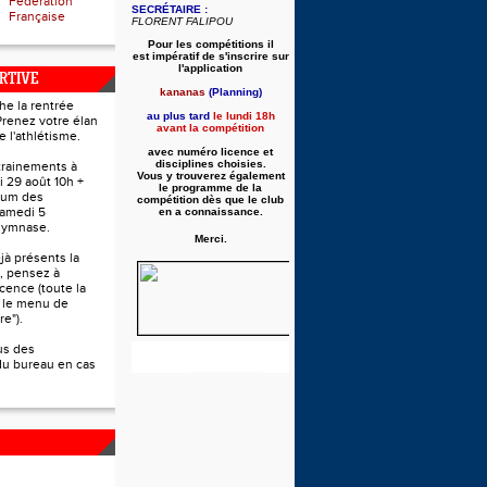
Fédération
SECRÉTAIRE :
Française
FLORENT FALIPOU
Pour les compétitions il
est
impératif de s'inscrire sur
l'application
RTIVE
kananas
(Planning)
he la rentrée
au plus tard
le lundi 18h
Prenez votre élan
avant la compétition
e l'athlétisme.
avec
numéro
licence et
disciplines choisies.
trainements à
Vous y trouverez également
i 29 août 10h +
le programme de la
rum des
compétition dès que le club
samedi 5
en a connaissance.
gymnase.
Merci.
jà présents la
, pensez à
icence (toute la
 le menu de
re").
us des
du bureau en cas