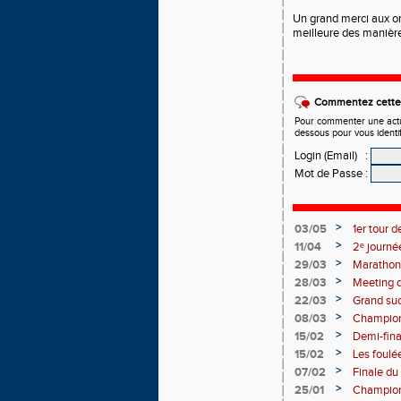
Un grand
merci aux o
meilleure des manièr
Commentez cette 
Pour commenter une actual
dessous pour vous identi
Login (Email)
:
Mot de Passe
:
>
03/05
1er tour 
>
11/04
2ᵉ journé
>
29/03
Marathon
>
28/03
Meeting d
>
22/03
Grand suc
malgré u
>
08/03
Championn
>
15/02
Demi-fina
>
15/02
Les foulé
performan
>
07/02
Finale du
>
25/01
Championn