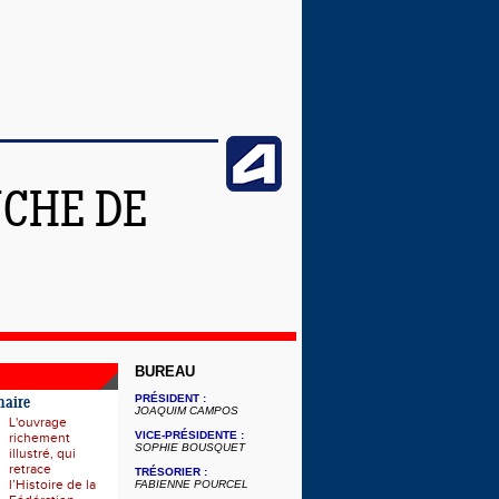
NCHE DE
BUREAU
PRÉSIDENT :
naire
JOAQUIM CAMPOS
L'ouvrage
VICE-PRÉSIDENTE :
richement
SOPHIE BOUSQUET
illustré, qui
retrace
TRÉSORIER :
l’Histoire de la
FABIENNE POURCEL