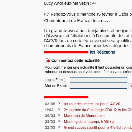
Lucy Andrieux-Malvezin : 4ᵉ
👉 Rendez-vous dimanche 15 février à Uzès po
Championnat de France de cross.
Un grand bravo à nos benjamines et benjamin
d’Aveyron, et félicitations à l’ensemble des at
l’ACVR lors de cette épreuve qui sera qualifica
championnats de France pour les catégories 
les Réactions
Commentez cette actualité
Pour commenter une actualité il faut posséder un compt
rubrique ci-dessous pour vous identifier ou vous crée
Login (Email)
:
Mot de Passe
:
>
03/05
1er tour des Interclubs pour l'ACVR
>
11/04
2ᵉ journée du Challenge CDA 12 et les C
>
29/03
Marathon de Montauban
>
28/03
Meeting de printemps à Millau
>
22/03
Grand succès sportif pour la 41e édition 