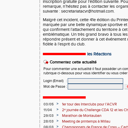
inscription gratuite pour l’édition suivante. Po
remarque, n’hésitez pas à contacter les organi
suivante : secretariatacvr@hotmail.com.
Malgré cet incident, cette 41e édition du Prin
marquée par une belle dynamique sportive et 
qui confirment l’attachement du territoire à c
emblématique. Un très grand bravo à tous les
répondre présent et donner à cet événement
fidèle à l’esprit du club.
les Réactions
Commentez cette actualité
Pour commenter une actualité il faut posséder un compt
rubrique ci-dessous pour vous identifier ou vous crée
Login (Email)
:
Mot de Passe
:
>
03/05
1er tour des Interclubs pour l'ACVR
>
11/04
2ᵉ journée du Challenge CDA 12 et les C
>
29/03
Marathon de Montauban
>
28/03
Meeting de printemps à Millau
>
08/03
Championnats de France de Cross – Carh