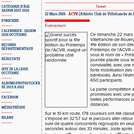
Tweet
CATÉGORIE D'ÂGE
SAISON 2025-2026
22 Mars 2026 -
ACVR
(Athletic Club de Villefranche de
S'INSCRIRE
Evènement
CALENDRIER - SAISON
Ce dimanche 22 mars 2
2026 OCCITANIE
Villefranche-de-Rouer
41e édition de son dé
RECORDS
DÉPARTEMENTAUX
Printemps de l’ACVR 
sous le nom de « Prin
RÉSULTATS
journée placée sous le
convivialité, avec une
SITE DE LA LIGUE
forte mobilisation des
OCCITANIE
bénévoles. Ainsi l’évén
650 participants.
ALBUMS PHOTOS FLICKR
DE 2019 A 2022
La partie compétition 
promesses avec une par
FACEBOOK
belles performances s
distances.
MÉDIATHÈQUE
Sur le 10 km route, 178 coureurs ont été class
BILANS
s’impose en 32’57 sur le parcours aller-retou
suivi de quatre concurrents regroupés en se
secondes autour des 33 minutes. Juste après 
e
er