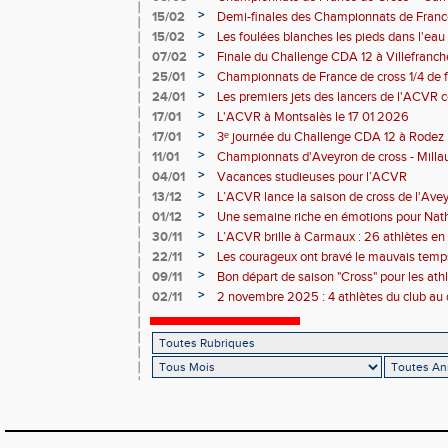
>
15/02
Demi-finales des Championnats de Franc
>
15/02
Les foulées blanches les pieds dans l'eau 
performances individuelles
>
07/02
Finale du Challenge CDA 12 à Villefranc
>
25/01
Championnats de France de cross 1/4 de f
la-Grave 25 01 2026
>
24/01
Les premiers jets des lancers de l'ACVR
Rodez
>
17/01
L'ACVR à Montsalès le 17 01 2026
>
17/01
3ᵉ journée du Challenge CDA 12 à Rodez
>
11/01
Championnats d'Aveyron de cross - Milla
>
04/01
Vacances studieuses pour l’ACVR
>
13/12
L’ACVR lance la saison de cross de l'Ave
>
01/12
Une semaine riche en émotions pour Nath
de l’ACVR
>
30/11
L’ACVR brille à Carmaux : 26 athlètes en 
country international Hubert André
>
22/11
Les courageux ont bravé le mauvais temps
>
09/11
Bon départ de saison "Cross" pour les ath
départ pris à Nice
>
02/11
2 novembre 2025 : 4 athlètes du club au 