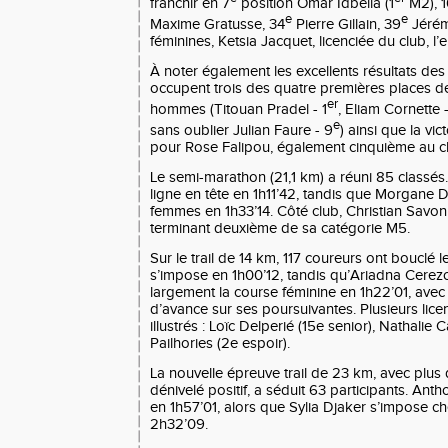
franchir en 7
position Omar Idbella (1
M2), 1
e
e
Maxime Gratusse, 34
Pierre Gillain, 39
Jérém
féminines, Ketsia Jacquet, licenciée du club, l
À noter également les excellents résultats des
occupent trois des quatre premières places de
er
hommes (Titouan Pradel - 1
, Eliam Cornette 
e
sans oublier Julian Faure - 9
) ainsi que la vic
pour Rose Falipou, également cinquième au c
Le semi-marathon (21,1 km) a réuni 85 classés.
ligne en tête en 1h11’42, tandis que Morgane 
femmes en 1h33’14. Côté club, Christian Savon
terminant deuxième de sa catégorie M5.
Sur le trail de 14 km, 117 coureurs ont bouclé 
s’impose en 1h00’12, tandis qu’Ariadna Cer
largement la course féminine en 1h22’01, avec
d’avance sur ses poursuivantes. Plusieurs lice
illustrés : Loïc Delperié (15e senior), Nathali
Pailhories (2e espoir).
La nouvelle épreuve trail de 23 km, avec plu
dénivelé positif, a séduit 63 participants. An
en 1h57’01, alors que Sylia Djaker s’impose ch
2h32’09.