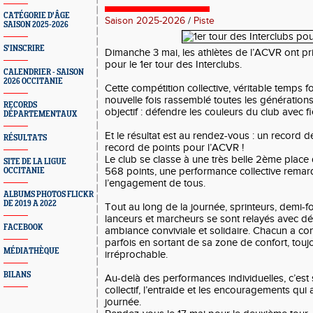
CATÉGORIE D'ÂGE
Saison 2025-2026
/
Piste
SAISON 2025-2026
S'INSCRIRE
Dimanche 3 mai, les athlètes de l’ACVR ont pr
pour le 1er tour des Interclubs.
CALENDRIER - SAISON
2026 OCCITANIE
Cette compétition collective, véritable temps fo
nouvelle fois rassemblé toutes les génératio
RECORDS
objectif : défendre les couleurs du club avec fi
DÉPARTEMENTAUX
Et le résultat est au rendez-vous : un record de
RÉSULTATS
record de points pour l’ACVR !
Le club se classe à une très belle 2ème place
SITE DE LA LIGUE
568 points, une performance collective rema
OCCITANIE
l’engagement de tous.
ALBUMS PHOTOS FLICKR
DE 2019 A 2022
Tout au long de la journée, sprinteurs, demi-f
lanceurs et marcheurs se sont relayés avec dé
FACEBOOK
ambiance conviviale et solidaire. Chacun a cont
parfois en sortant de sa zone de confort, toujo
MÉDIATHÈQUE
irréprochable.
BILANS
Au-delà des performances individuelles, c’est 
collectif, l’entraide et les encouragements qui
journée.