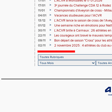
>
17/01
L'ACVR à Montsalès le 17 01 2026
>
17/01
3ᵉ journée du Challenge CDA 12 à Rodez
>
11/01
Championnats d'Aveyron de cross - Milla
>
04/01
Vacances studieuses pour l’ACVR
>
13/12
L’ACVR lance la saison de cross de l'Ave
>
01/12
Une semaine riche en émotions pour Nath
de l’ACVR
>
30/11
L’ACVR brille à Carmaux : 26 athlètes en 
country international Hubert André
>
22/11
Les courageux ont bravé le mauvais temps
>
09/11
Bon départ de saison "Cross" pour les ath
départ pris à Nice
>
02/11
2 novembre 2025 : 4 athlètes du club au 