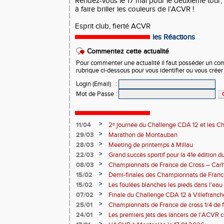
Rendez-vous le 17 mai pour le deuxième tour, 
à faire briller les couleurs de l’ACVR !
Esprit club, fierté ACVR
les Réactions
Commentez cette actualité
Pour commenter une actualité il faut posséder un compt
rubrique ci-dessous pour vous identifier ou vous crée
Login (Email)
:
Mot de Passe
:
>
11/04
2ᵉ journée du Challenge CDA 12 et les C
>
29/03
Marathon de Montauban
>
28/03
Meeting de printemps à Millau
>
22/03
Grand succès sportif pour la 41e édition 
malgré un problème côté randonnée
>
08/03
Championnats de France de Cross – Carh
>
15/02
Demi-finales des Championnats de Franc
>
15/02
Les foulées blanches les pieds dans l'eau 
performances individuelles
>
07/02
Finale du Challenge CDA 12 à Villefranc
>
25/01
Championnats de France de cross 1/4 de f
la-Grave 25 01 2026
>
24/01
Les premiers jets des lancers de l'ACVR
Rodez