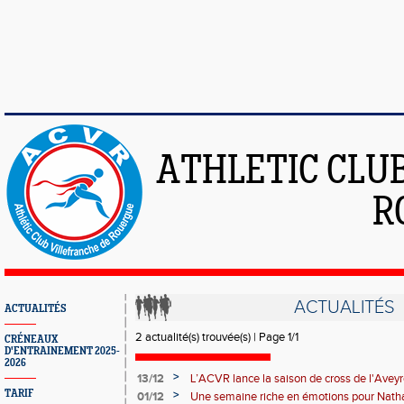
ATHLETIC CLU
R
ACTUALITÉS
ACTUALITÉS
2 actualité(s) trouvée(s) | Page 1/1
CRÉNEAUX
D'ENTRAINEMENT 2025-
2026
>
13/12
L’ACVR lance la saison de cross de l'Avey
TARIF
>
01/12
Une semaine riche en émotions pour Natha