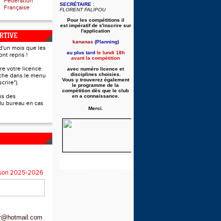
Fédération
SECRÉTAIRE :
Française
FLORENT FALIPOU
Pour les compétitions il
est
impératif de s'inscrire sur
l'application
RTIVE
kananas
(Planning)
 d'un mois que les
au plus tard
le lundi 18h
nt repris !
avant la compétition
e votre licence
avec
numéro
licence et
disciplines choisies.
rche dans le menu
Vous y trouverez également
crire").
le programme de la
compétition dès que le club
us des
en a connaissance.
du bureau en cas
Merci.
aison 2025-2026
vr@hotmail.com