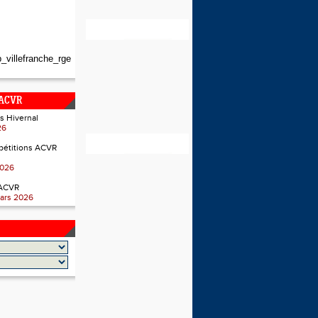
_villefranche_rge
 ACVR
s Hivernal
26
pétitions ACVR
2026
'ACVR
ars 2026