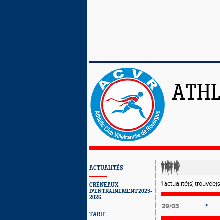
ATHL
ACTUALITÉS
1 actualité(s) trouvée(s
CRÉNEAUX
D'ENTRAINEMENT 2025-
2026
>
29/03
TARIF