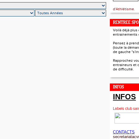
d'Athlétisme.
RENTREE SPO
Voilà déjà plus
entrainements o
Pensez à prendr
(toute la déma
de gauche "s'ins
Rapprochez vo
entraineurs et 
de difficulté.
INFOS
INFOS
Labels club s
CONTACTS
secretariatac