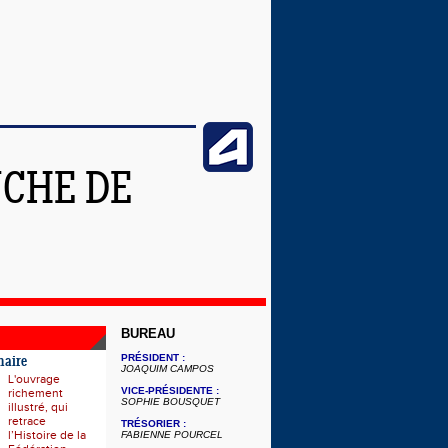
NCHE DE
BUREAU
PRÉSIDENT :
naire
JOAQUIM CAMPOS
L'ouvrage
VICE-PRÉSIDENTE :
richement
SOPHIE BOUSQUET
illustré, qui
retrace
TRÉSORIER :
l’Histoire de la
FABIENNE POURCEL